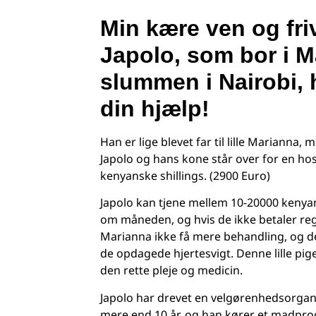
Min kære ven og friv
Japolo, som bor i M
slummen i Nairobi, 
din hjælp!
Han er lige blevet far til lille Marianna,
Japolo og hans kone står over for en ho
kenyanske shillings. (2900 Euro)
Japolo kan tjene mellem 10-20000 kenyan
om måneden, og hvis de ikke betaler re
Marianna ikke få mere behandling, og de
de opdagede hjertesvigt. Denne lille pige 
den rette pleje og medicin.
Japolo har drevet en velgørenhedsorgan
mere end 10 år, og han kører et madpr