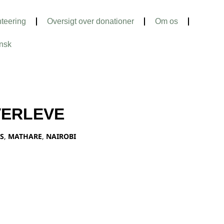
teering
Oversigt over donationer
Om os
nsk
VERLEVE
S
,
MATHARE
,
NAIROBI