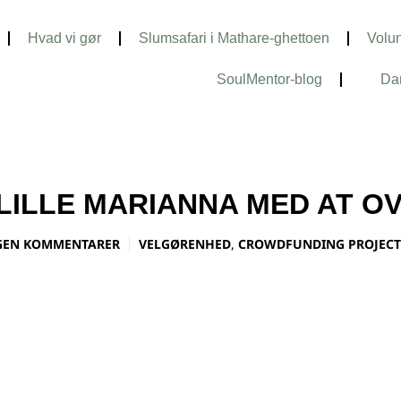
Hvad vi gør
Slumsafari i Mathare-ghettoen
Volun
SoulMentor-blog
Da
LILLE MARIANNA MED AT O
GEN KOMMENTARER
VELGØRENHED
,
CROWDFUNDING PROJECT