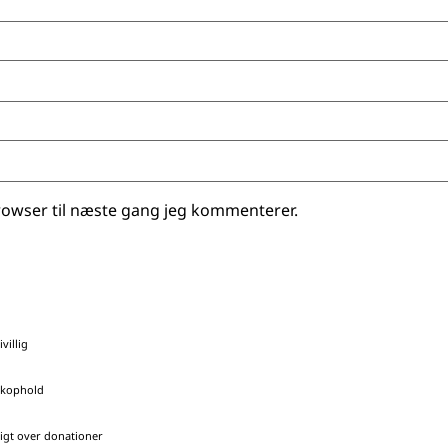
rowser til næste gang jeg kommenterer.
ivillig
ikophold
igt over donationer