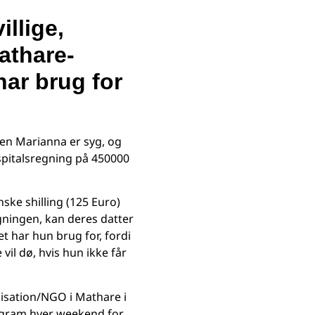
illige,
athare-
har brug for
 men Marianna er syg, og
spitalsregning på 450000
ske shilling (125 Euro)
gningen, kan deres datter
t har hun brug for, fordi
vil dø, hvis hun ikke får
isation/NGO i Mathare i
ogram hver weekend for