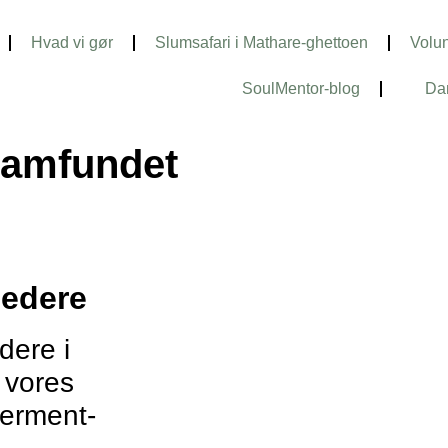
Hvad vi gør
Slumsafari i Mathare-ghettoen
Volun
SoulMentor-blog
Da
lsamfundet
ledere
dere i
 vores
erment-