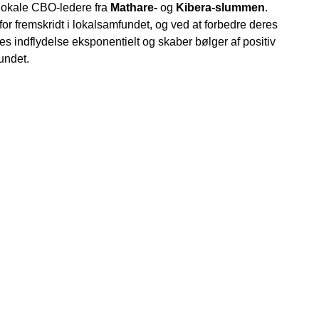
lokale CBO-ledere fra
Mathare-
og
Kibera-slummen
.
or fremskridt i lokalsamfundet, og ved at forbedre deres
eres indflydelse eksponentielt og skaber bølger af positiv
undet.