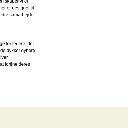
n skaber vi et
er er designet til
rbedre samarbejdet
e for ledere, der
g de dykker dybere
iver
t forfine deres