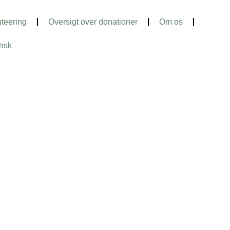
teering
Oversigt over donationer
Om os
nsk