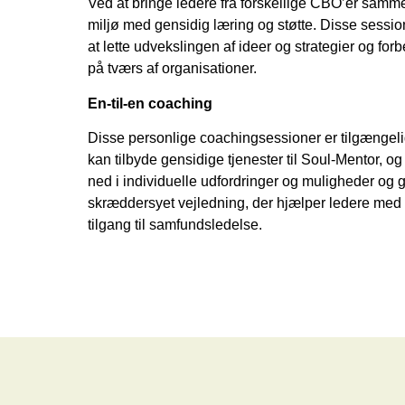
Ved at bringe ledere fra forskellige CBO’er samme
miljø med gensidig læring og støtte. Disse session
at lette udvekslingen af ideer og strategier og fo
på tværs af organisationer.
En-til-en coaching
Disse personlige coachingsessioner er tilgængelig
kan tilbyde gensidige tjenester til Soul-Mentor, o
ned i individuelle udfordringer og muligheder og g
skræddersyet vejledning, der hjælper ledere med a
tilgang til samfundsledelse.