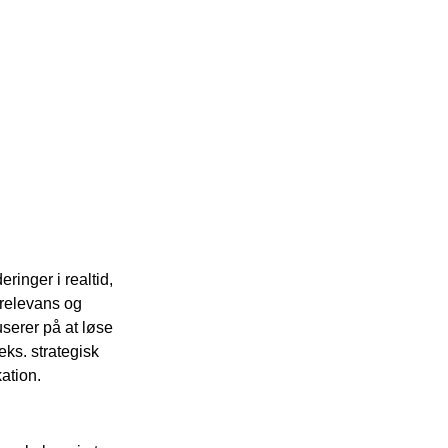
inger i realtid,
r relevans og
serer på at løse
eks. strategisk
ation.